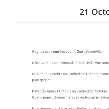
S
21 Oct
T
.
N
E
T
Gagnez deux entrées pour le Zoo d’Amnéville !!
Découvrez le Zoo d’Amnéville ! Radio Belle Vue vous 
Du lundi 21 Octobre au vendredi 25 Octobre, écoute
pour gagner !
Date :
du lundi 21 Octobre au vendredi 25 Octobre
Quand jouer :
chaque matin, soyez le premier à don
Ne manquez pas cette opportunité de découvrir le 