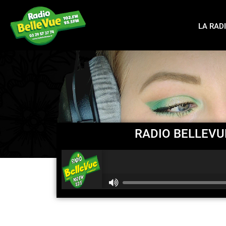
LA RAD
RADIO BELLEVU
R
C
A