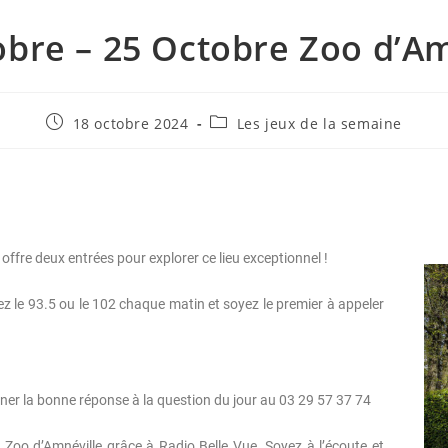
S
obre – 25 Octobre Zoo d’Am
T
.
N
E
18 octobre 2024
Les jeux de la semaine
T
offre deux entrées pour explorer ce lieu exceptionnel !
z le 93.5 ou le 102 chaque matin et soyez le premier à appeler
ner la bonne réponse à la question du jour au 03 29 57 37 74
Zoo d’Amnéville grâce à Radio Belle Vue. Soyez à l’écoute et