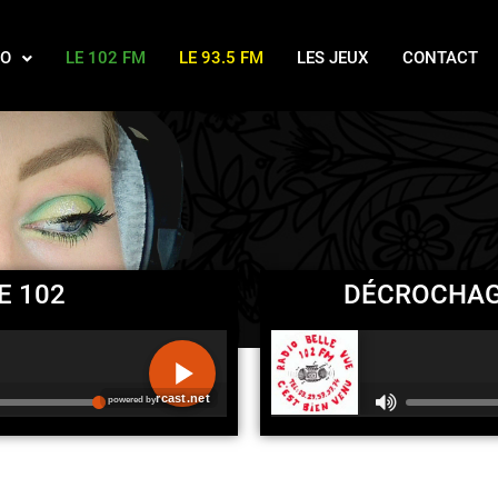
IO
LE 102 FM
LE 93.5 FM
LES JEUX
CONTACT
E 102
DÉCROCHAGE
R
C
A