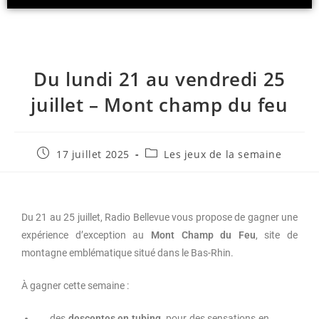
R
E
C
T
A
S
Du lundi 21 au vendredi 25
T
juillet – Mont champ du feu
.
N
E
T
17 juillet 2025
Les jeux de la semaine
Du 21 au 25 juillet, Radio Bellevue vous propose de gagner une
expérience d’exception au
Mont Champ du Feu
, site de
montagne emblématique situé dans le Bas-Rhin.
À gagner cette semaine :
des
descentes en tubing
, pour des sensations en