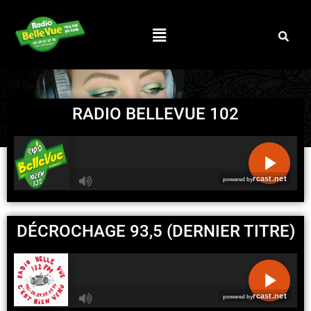
RADIO BELLEVUE 102
R
C
DÉCROCHAGE 93,5 (DERNIER TITRE)
A
S
T
.
N