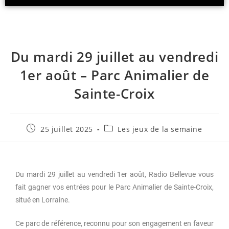
R
E
C
T
A
S
Du mardi 29 juillet au vendredi
T
1er août – Parc Animalier de
.
N
Sainte-Croix
E
T
25 juillet 2025
Les jeux de la semaine
Du mardi 29 juillet au vendredi 1er août, Radio Bellevue vous
fait gagner vos entrées pour le Parc Animalier de Sainte-Croix,
situé en Lorraine.
Ce parc de référence, reconnu pour son engagement en faveur