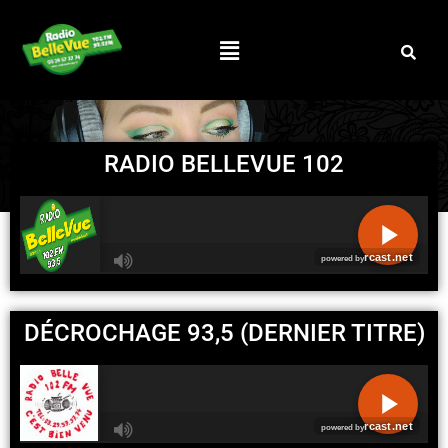
RADIO BELLEVUE 102
R
C
DÉCROCHAGE 93,5 (DERNIER TITRE)
A
S
T
.
N