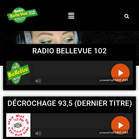
RADIO BELLEVUE 102
R
C
DÉCROCHAGE 93,5 (DERNIER TITRE)
A
S
T
.
N