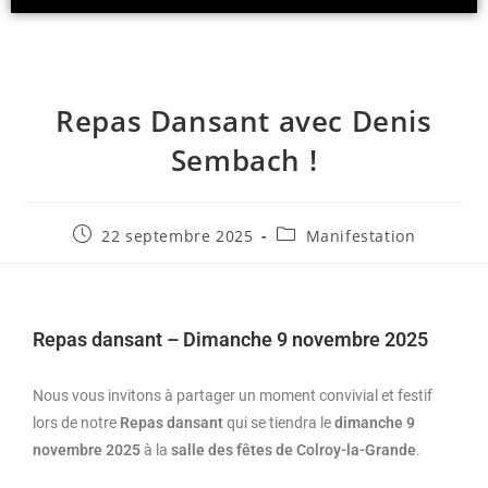
R
E
C
T
A
S
Repas Dansant avec Denis
T
Sembach !
.
N
E
T
22 septembre 2025
Manifestation
Repas dansant – Dimanche 9 novembre 2025
Nous vous invitons à partager un moment convivial et festif
lors de notre
Repas dansant
qui se tiendra le
dimanche 9
novembre 2025
à la
salle des fêtes de Colroy-la-Grande
.