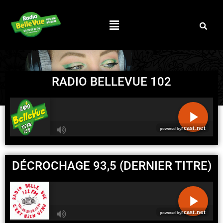
RADIO BELLEVUE 102
R
C
DÉCROCHAGE 93,5 (DERNIER TITRE)
A
S
T
.
N