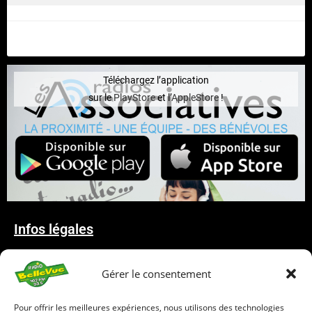
Téléchargez l’application
sur le
PlayStore
et l’
AppleStore
!
Infos légales
Mentions Légales
Gérer le consentement
Déclaration de confidentialité
Politique de cookies
Pour offrir les meilleures expériences, nous utilisons des technologies