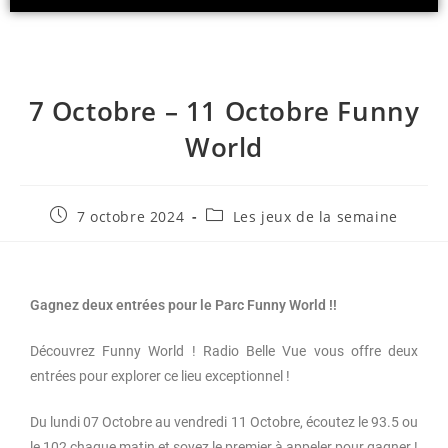
R
E
C
T
A
S
7 Octobre – 11 Octobre Funny
T
World
.
N
E
T
7 octobre 2024
Les jeux de la semaine
Gagnez deux entrées pour le Parc Funny World !!
Découvrez Funny World ! Radio Belle Vue vous offre deux
entrées pour explorer ce lieu exceptionnel !
Du lundi 07 Octobre au vendredi 11 Octobre, écoutez le 93.5 ou
le 102 chaque matin et soyez le premier à appeler pour gagner !