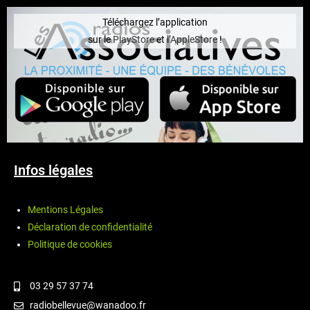
Téléchargez l’application
sur le
PlayStore
et l’
AppleStore
!
Infos légales
Mentions Légales
Déclaration de confidentialité
Politique de cookies
03 29 57 37 74
radiobellevue@wanadoo.fr