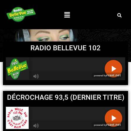
RADIO BELLEVUE 102
R
C
DÉCROCHAGE 93,5 (DERNIER TITRE)
A
S
T
.
N