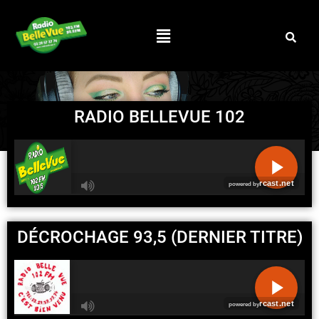
RADIO BELLEVUE 102
R
C
DÉCROCHAGE 93,5 (DERNIER TITRE)
A
S
T
.
N