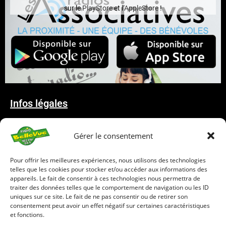
sur le
PlayStore
et l’
AppleStore
!
Infos légales
Mentions Légales
Gérer le consentement
Déclaration de confidentialité
Politique de cookies
Pour offrir les meilleures expériences, nous utilisons des technologies
telles que les cookies pour stocker et/ou accéder aux informations des
appareils. Le fait de consentir à ces technologies nous permettra de
traiter des données telles que le comportement de navigation ou les ID
03 29 57 37 74
uniques sur ce site. Le fait de ne pas consentir ou de retirer son
radiobellevue@wanadoo.fr
consentement peut avoir un effet négatif sur certaines caractéristiques
et fonctions.
9, avenue Léopold Humbert, 88490 Provenchères & Colroy