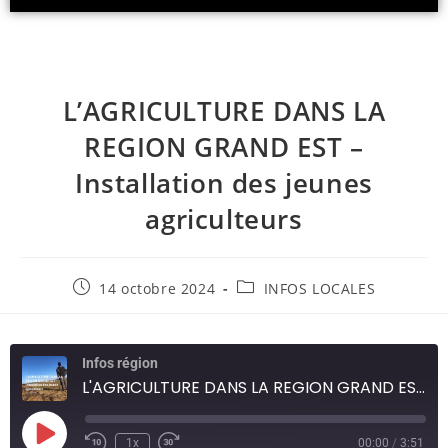
R
E
C
T
A
S
L’AGRICULTURE DANS LA
T
REGION GRAND EST –
.
N
Installation des jeunes
E
agriculteurs
T
14 octobre 2024
INFOS LOCALES
Infos région
L'AGRICULTURE DANS LA REGION GRAND EST - Installation des jeunes agriculteurs
1x
00:00
/
3:51