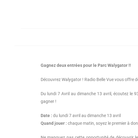
S
T
.
N
E
T
Gagnez deux entrées pour le Parc Walygator !!
Découvrez Walygator ! Radio Belle Vue vous offre de
Du lundi 7 Avril au dimanche 13 avril, écoutez le 
gagner !
Date :
du lundi 7 avril au dimanche 13 avril
Quand jouer :
chaque matin, soyez le premier à don
Ne manquez pas cette opportunité de découvrir le