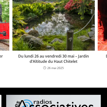
er
Du lundi 26 au vendredi 30 mai – Jardin
d’Altitude du Haut Chitelet
26 mai 2025