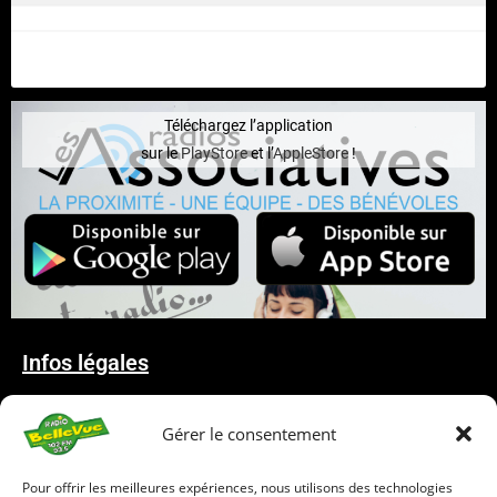
Téléchargez l’application
sur le
PlayStore
et l’
AppleStore
!
Infos légales
Mentions Légales
Gérer le consentement
Déclaration de confidentialité
Politique de cookies
Pour offrir les meilleures expériences, nous utilisons des technologies