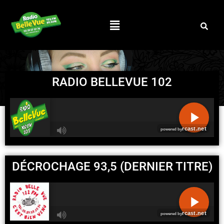
RADIO BELLEVUE 102
R
C
DÉCROCHAGE 93,5 (DERNIER TITRE)
A
S
T
.
N