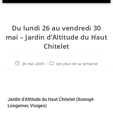
R
E
C
T
A
S
Du lundi 26 au vendredi 30
T
mai – Jardin d’Altitude du Haut
.
N
Chitelet
E
T
26 mai 2025
Les jeux de la semaine
Jardin
d’Altitude
du
Haut
Chitelet (
Xonrupt-
Longemer,
Vosges)