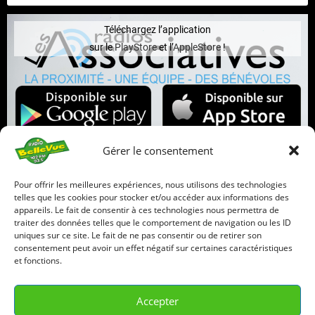
Téléchargez l’application
sur le
PlayStore
et l’
AppleStore
!
Gérer le consentement
Infos légales
Pour offrir les meilleures expériences, nous utilisons des technologies
telles que les cookies pour stocker et/ou accéder aux informations des
appareils. Le fait de consentir à ces technologies nous permettra de
Mentions Légales
traiter des données telles que le comportement de navigation ou les ID
uniques sur ce site. Le fait de ne pas consentir ou de retirer son
Déclaration de confidentialité
consentement peut avoir un effet négatif sur certaines caractéristiques
Politique de cookies
et fonctions.
03 29 57 37 74
Accepter