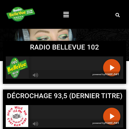
RADIO BELLEVUE 102
R
C
DÉCROCHAGE 93,5 (DERNIER TITRE)
A
S
T
.
N