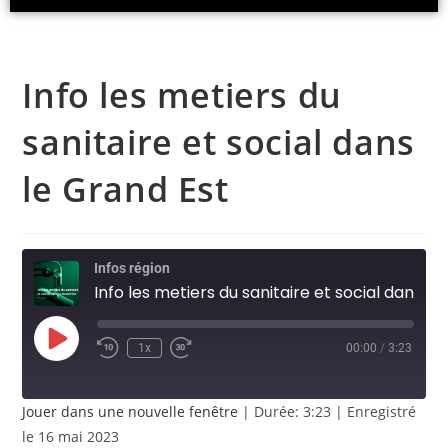
R
E
C
T
A
Info les metiers du
S
T
sanitaire et social dans
.
N
le Grand Est
E
T
Infos région
Info les metiers du sanitaire et social dans le Grand Est
1x
00:00
/
3:23
Jouer dans une nouvelle fenêtre
|
Durée: 3:23
|
Enregistré
le 16 mai 2023